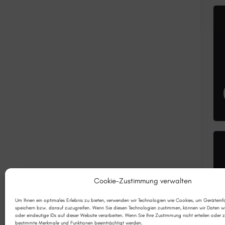
Cookie-Zustimmung verwalten
Um Ihnen ein optimales Erlebnis zu bieten, verwenden wir Technologien wie Cookies, um Gerätein
speichern bzw. darauf zuzugreifen. Wenn Sie diesen Technologien zustimmen, können wir Daten wi
oder eindeutige IDs auf dieser Website verarbeiten. Wenn Sie Ihre Zustimmung nicht erteilen oder 
bestimmte Merkmale und Funktionen beeinträchtigt werden.