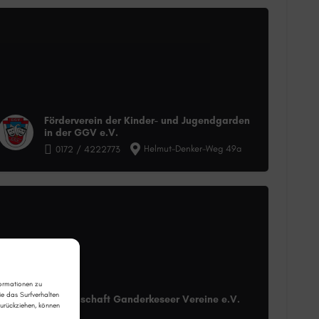
Förderverein der Kinder- und Jugendgarden
in der GGV e.V.
Helmut-Denker-Weg 49a
0172 / 4222773‬
formationen zu
e das Surfverhalten
Gemeinschaft Ganderkeseer Vereine e.V.
zurückziehen, können
(GGV)